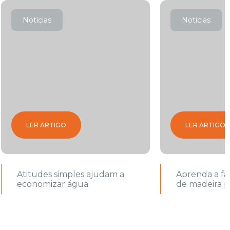
Notícias
Notícias
LER ARTIGO
LER ARTIGO
Atitudes simples ajudam a
Aprenda a fa
economizar água
de madeira p