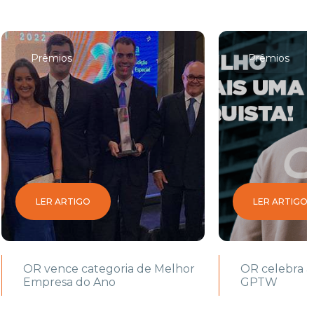
Prêmios
Prêmios
LER ARTIGO
LER ARTIGO
OR vence categoria de Melhor
OR celebra a
Empresa do Ano
GPTW