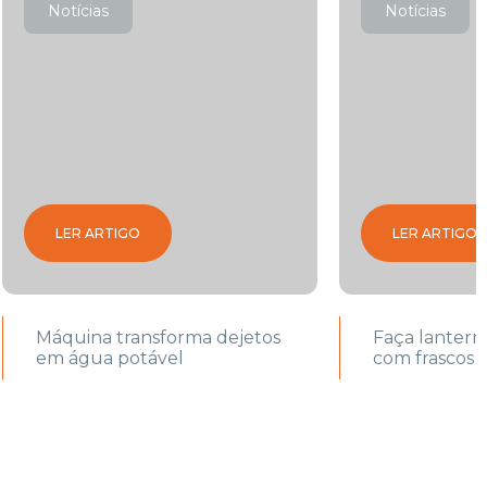
Notícias
Notícias
LER ARTIGO
LER ARTIGO
Máquina transforma dejetos
Faça lantern
em água potável
com frascos 