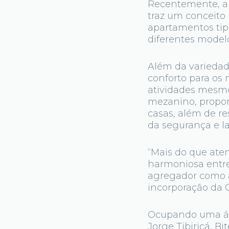
Recentemente, a
traz um conceito 
apartamentos tip
diferentes mode
Além da variedade
conforto para os
atividades mesmo
mezanino, propor
casas, além de r
da segurança e la
“Mais do que aten
harmoniosa entre
agregador como a 
incorporação da 
Ocupando uma áre
Jorge Tibiriçá, B