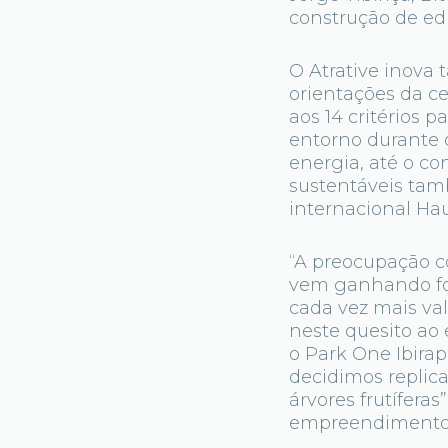
construção de ed
O Atrative inova
orientações da c
aos 14 critérios 
entorno durante o
energia, até o co
sustentáveis tam
internacional Ha
“A preocupação co
vem ganhando forç
cada vez mais val
neste quesito ao 
o Park One Ibirap
decidimos replica
árvores frutífera
empreendimento