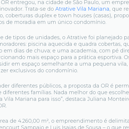
 OR entregou, na cidade de São Paulo, um emp
inovador. Trata-se do
Atrative Vila Mariana
, que r
o, coberturas duplex e town houses (casas), prop
los de moradia em um único condomínio.
 de tipos de unidades, o Atrative foi planejado p
 moradores: piscina aquecida e quadra cobertas, 
 em dias de chuva; e uma academia, com pé dire
cionando mais espaço para a prática esportiva. 
esidir em espaço semelhante a uma pequena vila, 
zer exclusivos do condomínio.
der diferentes públicos, a proposta da OR é permi
 diferentes famílias. Nada melhor do que escolhe
Vila Mariana para isso”, destaca Juliana Monteiro
OR.
a de 4.260,00 m², o empreendimento é delimitad
itencourt Sampaio e Luis Isaias de Sousa – o que re