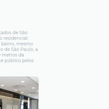
çados de São
 residencial:
o bairro, mesmo
o de São Paulo, a
0 metros da
te público pelos