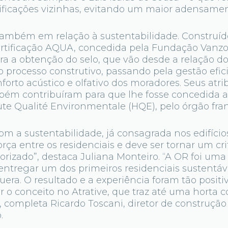
ificações vizinhas, evitando um maior adensamen
 também em relação à sustentabilidade. Construí
ertificação AQUA, concedida pela Fundação Vanzol
para a obtenção do selo, que vão desde a relação d
 processo construtivo, passando pela gestão efic
nforto acústico e olfativo dos moradores. Seus atri
bém contribuíram para que lhe fosse concedida a 
ute Qualité Environmentale (HQE), pelo órgão fra
m a sustentabilidade, já consagrada nos edifícios
a entre os residenciais e deve ser tornar um cr
orizado”, destaca Juliana Monteiro. “A OR foi uma
entregar um dos primeiros residenciais sustentáv
uera. O resultado e a experiência foram tão positi
r o conceito no Atrative, que traz até uma horta 
s”, completa Ricardo Toscani, diretor de construção
.