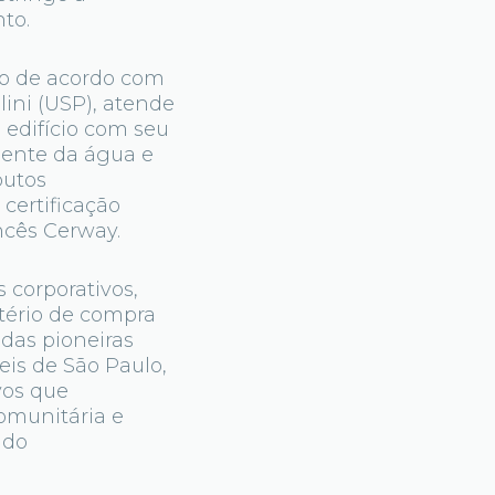
to.
do de acordo com
ini (USP), atende
o edifício com seu
iente da água e
butos
certificação
ncês Cerway.
 corporativos,
itério de compra
 das pioneiras
eis de São Paulo,
vos que
comunitária e
 do