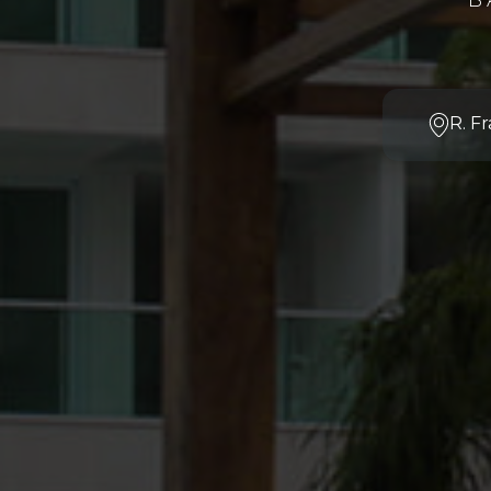
B
R. F