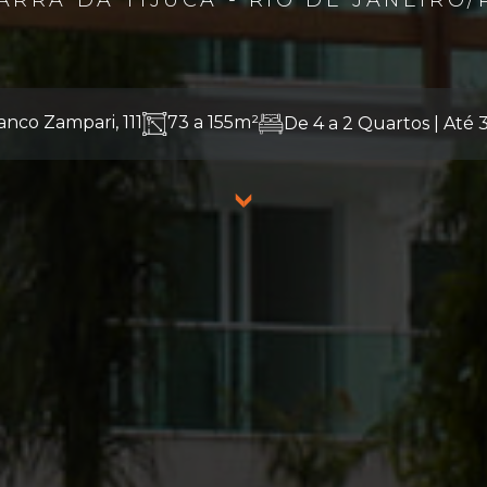
ARRA DA TIJUCA - RIO DE JANEIRO/
ranco Zampari, 111
73 a 155m²
De 4 a 2 Quartos | Até 