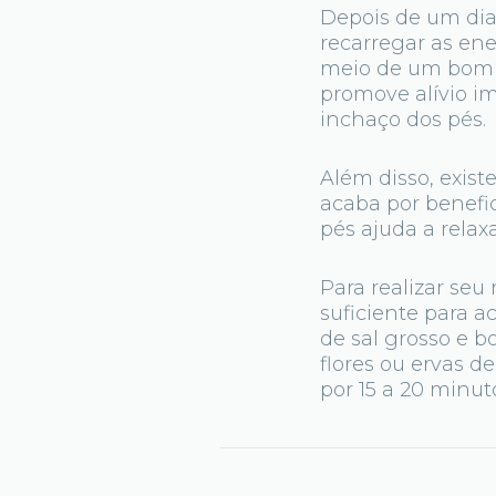
Depois de um dia
recarregar as en
meio de um bom e
promove alívio im
inchaço dos pés.
Além disso, existe
acaba por benefic
pés ajuda a relaxa
Para realizar seu
suficiente para 
de sal grosso e b
flores ou ervas d
por 15 a 20 minut