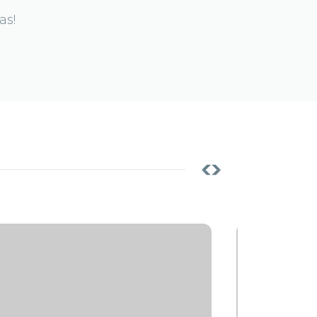
as!
ESG