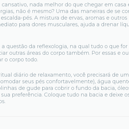
 cansativo, nada melhor do que chegar em casa e
ergias, não é mesmo? Uma das maneiras de se con
scalda-pés. A mistura de ervas, aromas e outros
ediato para dores musculares, ajuda a drenar líqu
 a questão da reflexologia, na qual tudo o que for
iar outras áreas do corpo também. Por essas e out
r o corpo todo.
 ritual diário de relaxamento, você precisará de u
acomodar seus pés confortavelmente), água quen
olinhas de gude para cobrir o fundo da bacia, óleo
e sua preferência. Coloque tudo na bacia e deixe 
os.