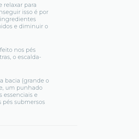
 relaxar para
seguir isso é por
 ingredientes
idos e diminuir o
 feito nos pés
ras, o escalda-
ma bacia (grande o
te, um punhado
s essenciais e
os pés submersos