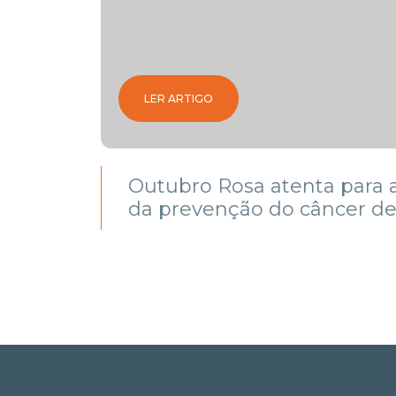
ARÇO
LER ARTIGO
ixo
Outubro Rosa atenta para 
da prevenção do câncer 