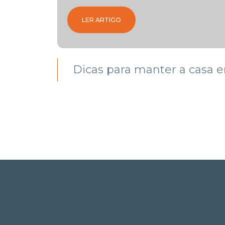
ARÇO
LER ARTIGO
askem
Dicas para manter a casa
ulista