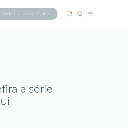
CLIENTES E CORRETORES
ira a série
ui