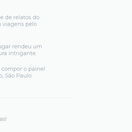
e de relatos do
 viagens pelo
 lugar rendeu um
ra intrigante.
a compor o painel
, São Paulo.
as!