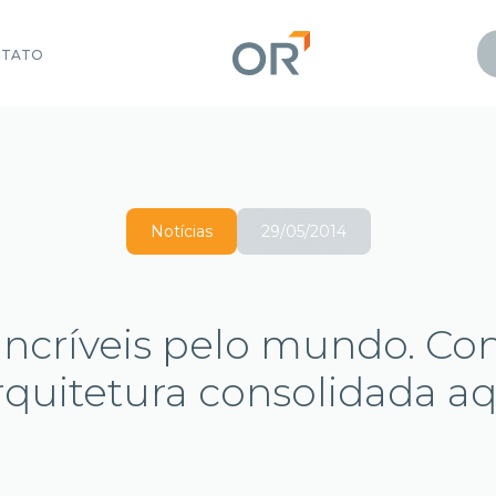
NTATO
Notícias
29/05/2014
ncríveis pelo mundo. Conf
rquitetura consolidada aq