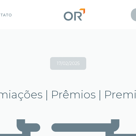
NTATO
17/02/2025
miações | Prêmios | Prem