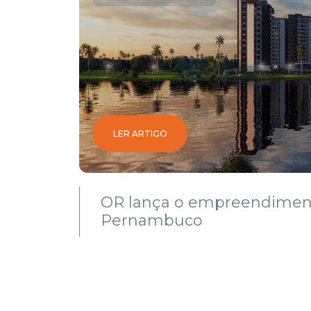
MBRO
LER ARTIGO
OR lança o empreendimen
Pernambuco