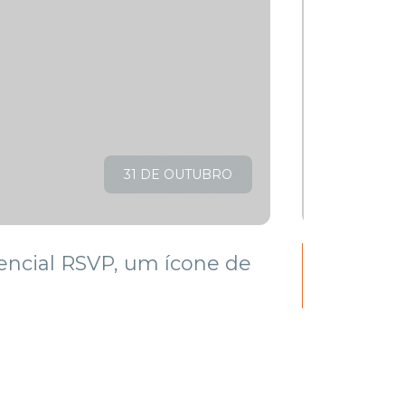
31 DE OUTUBRO
LER ARTI
encial RSVP, um ícone de
Máquin
potável