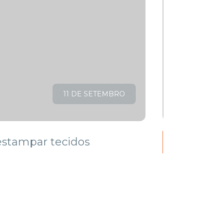
11 DE SETEMBRO
LER ARTI
stampar tecidos
Hidrate