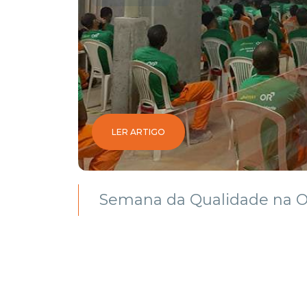
MBRO
LER ARTIGO
Forte
Semana da Qualidade na 