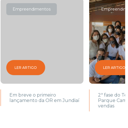
Empreendimentos
Empreendim
LER ARTIGO
LER ARTIGO
Em breve o primeiro
2ª fase do T
lançamento da OR em Jundiaí
Parque Camaç
vendas