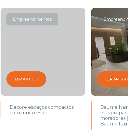
Empreendimentos
Empreendim
LER ARTIGO
LER ARTIGO
Decore espaços compactos
Baume Itaim 
com muito estilo
e se prepara
moradores |
Baume Itaim 