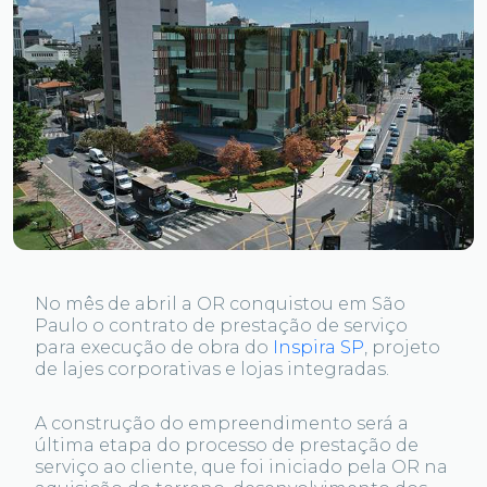
No mês de abril a OR conquistou em São
Paulo o contrato de prestação de serviço
para execução de obra do
Inspira SP
, projeto
de lajes corporativas e lojas integradas.
A construção do empreendimento será a
última etapa do processo de prestação de
serviço ao cliente, que foi iniciado pela OR na