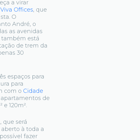
ça a virar
Viva Offices
, que
sta. O
nto André, o
elas as avenidas
va também está
stação de trem da
apenas 30
rês espaços para
utura para
ém com o
Cidade
e apartamentos de
² e 120m².
, que será
 aberto à toda a
ossível fazer