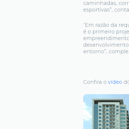
caminhadas, corri
esportivas”, cont
“Em razão da requ
é o primeiro proj
empreendimentos 
desenvolvimento 
entorno”, comple
Confira o
vídeo
do