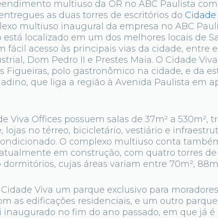
endimento multiuso da OR no ABC Paulista come
entregues as duas torres de escritórios do
Cidade 
exo multiuso inaugural da empresa no ABC Pauli
stá localizado em um dos melhores locais de Sa
m fácil acesso às principais vias da cidade, entre 
strial, Dom Pedro II e Prestes Maia. O Cidade Vi
s Figueiras, polo gastronômico na cidade, e da e
ladino, que liga a região à Avenida Paulista em 
de Viva Offices possuem salas de 37m² a 530m², t
 lojas no térreo, bicicletário, vestiário e infraestr
 condicionado. O complexo multiuso conta tamb
 atualmente em construção, com quatro torres d
ro dormitórios, cujas áreas variam entre 70m², 88m
Cidade Viva um parque exclusivo para moradores
m as edificações residenciais, e um outro parque
 inaugurado no fim do ano passado, em que já é p