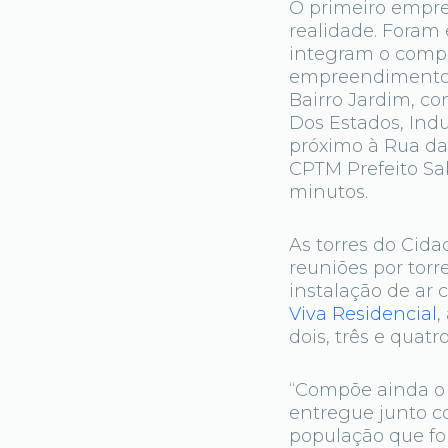
O primeiro empre
realidade. Foram 
integram o compl
empreendimento e
Bairro Jardim, co
Dos Estados, Indu
próximo à Rua da
CPTM Prefeito Sa
minutos.
As torres do Cida
reuniões por torre,
instalação de ar
Viva Residencial
,
dois, três e quat
“Compõe ainda o 
entregue junto co
população que foi