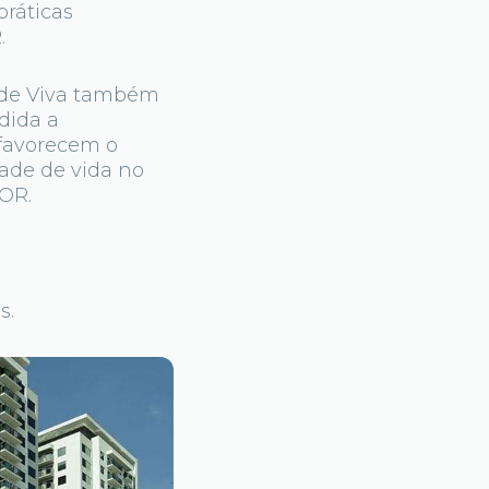
práticas
.
dade Viva também
dida a
 favorecem o
ade de vida no
 OR.
s.