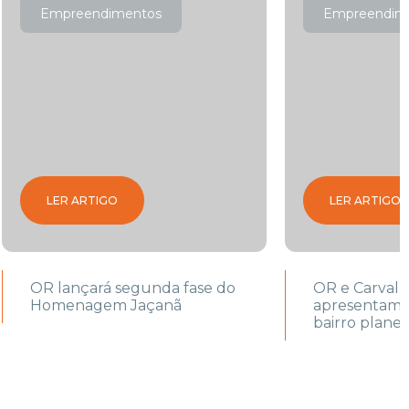
Empreendimentos
Empreendim
LER ARTIGO
LER ARTIGO
OR lançará segunda fase do
OR e Carval
Homenagem Jaçanã
apresentam I
bairro planej