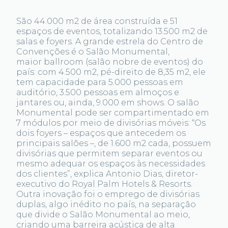
São 44.000 m2 de área construída e 51
espaços de eventos, totalizando 13.500 m2 de
salas e foyers. A grande estrela do Centro de
Convenções é o Salão Monumental,
maior ballroom (salão nobre de eventos) do
país: com 4.500 m2, pé-direito de 8,35 m2, ele
tem capacidade para 5.000 pessoas em
auditório, 3.500 pessoas em almoços e
jantares ou, ainda, 9.000 em shows. O salão
Monumental pode ser compartimentado em
7 módulos por meio de divisórias móveis: “Os
dois foyers – espaços que antecedem os
principais salões –, de 1.600 m2 cada, possuem
divisórias que permitem separar eventos ou
mesmo adequar os espaços às necessidades
dos clientes”, explica Antonio Dias, diretor-
executivo do Royal Palm Hotels & Resorts.
Outra inovação foi o emprego de divisórias
duplas, algo inédito no país, na separação
que divide o Salão Monumental ao meio,
criando uma barreira acústica de alta