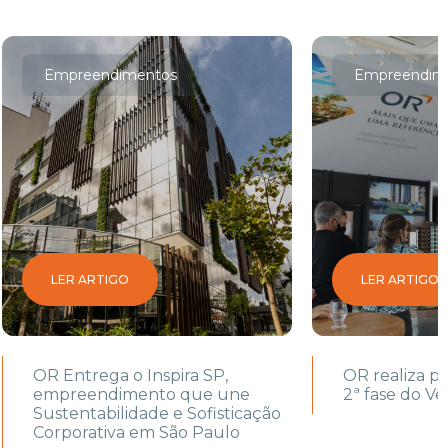
Empreendimentos
Empreendim
LER ARTIGO
LER ARTIGO
OR Entrega o Inspira SP,
OR realiza p
empreendimento que une
2ª fase do V
Sustentabilidade e Sofisticação
Corporativa em São Paulo