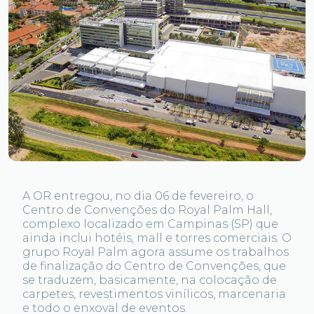
A OR entregou, no dia 06 de fevereiro, o
Centro de Convenções do Royal Palm Hall,
complexo localizado em Campinas (SP) que
ainda inclui hotéis, mall e torres comerciais. O
grupo Royal Palm agora assume os trabalhos
de finalização do Centro de Convenções, que
se traduzem, basicamente, na colocação de
carpetes, revestimentos vinílicos, marcenaria
e todo o enxoval de eventos.