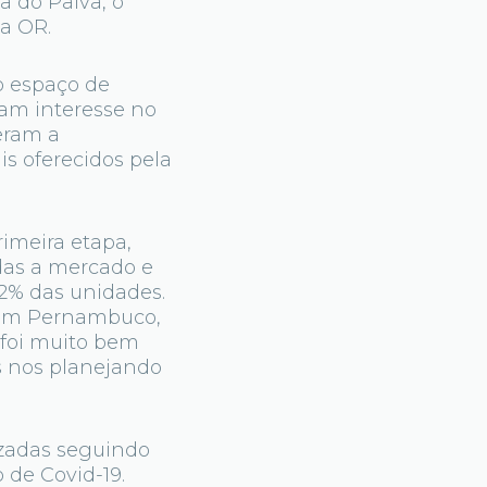
a do Paiva, o
a OR.
o espaço de
am interesse no
eram a
is oferecidos pela
imeira etapa,
das a mercado e
2% das unidades.
R em Pernambuco,
 foi muito bem
s nos planejando
izadas seguindo
 de Covid-19.