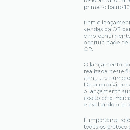
residencial de 4 
primeiro bairro 
Para o lançament
vendas da OR par
empreendimento. 
oportunidade de g
OR.
O lançamento do 
realizada neste 
atingiu o número
De acordo Victor
o lançamento sup
aceito pelo merc
e avaliando o la
É importante refo
todos os protocol