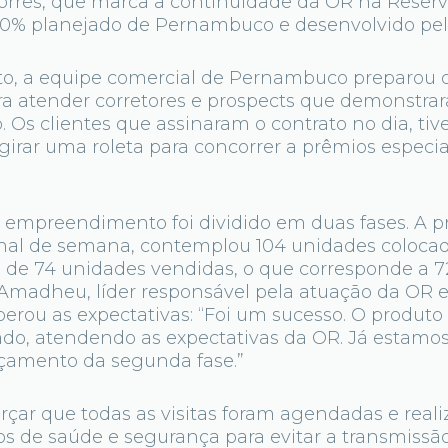
torres, que marca a continuidade da OR na Reserv
100% planejado de Pernambuco e desenvolvido pel
o, a equipe comercial de Pernambuco preparou 
a atender corretores e prospects que demonstrar
Os clientes que assinaram o contrato no dia, tiv
irar uma roleta para concorrer a prêmios especia
empreendimento foi dividido em duas fases. A pr
final de semana, contemplou 104 unidades coloca
 de 74 unidades vendidas, o que corresponde a 7
 Amadheu, líder responsável pela atuação da O
erou as expectativas: “Foi um sucesso. O produto
ado, atendendo as expectativas da OR. Já estamo
nçamento da segunda fase.”
rçar que todas as visitas foram agendadas e real
os de saúde e segurança para evitar a transmissão