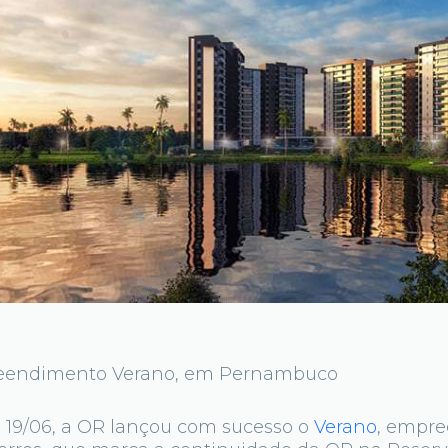
eendimento Verano, em Pernambuco
a 19/06, a OR lançou com sucesso o
Verano
, empr