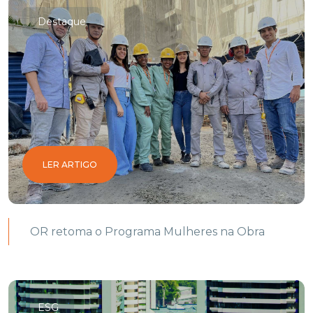
Destaque
LER ARTIGO
OR retoma o Programa Mulheres na Obra
ESG