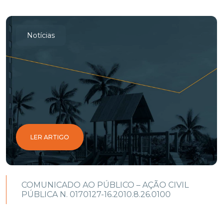
Notícias
LER ARTIGO
COMUNICADO AO PÚBLICO – AÇÃO CIVIL
PÚBLICA N. 0170127-16.2010.8.26.0100