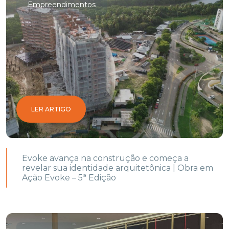
Empreendimentos
LER ARTIGO
Evoke avança na construção e começa a
revelar sua identidade arquitetônica | Obra em
Ação Evoke – 5ª Edição