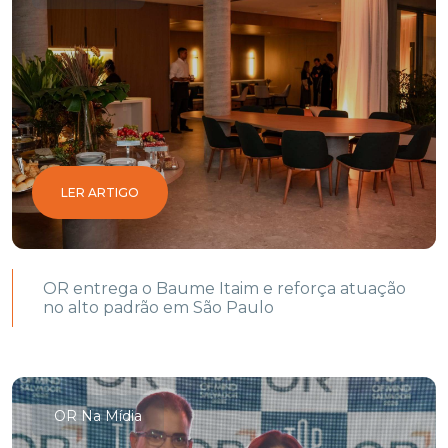
LER ARTIGO
OR entrega o Baume Itaim e reforça atuação
no alto padrão em São Paulo
OR Na Mídia