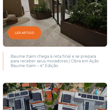
LER ARTIGO
Baume Itaim chega à reta final e se prepara
para receber seus moradores | Obra em Ação
Baume Itaim – 4ª Edição
ESG