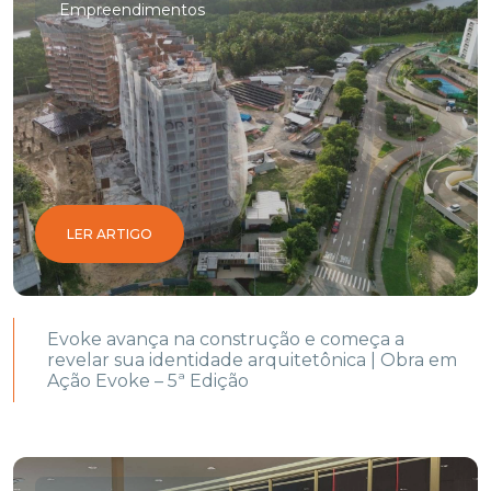
Empreendimentos
LER ARTIGO
Evoke avança na construção e começa a
revelar sua identidade arquitetônica | Obra em
Ação Evoke – 5ª Edição