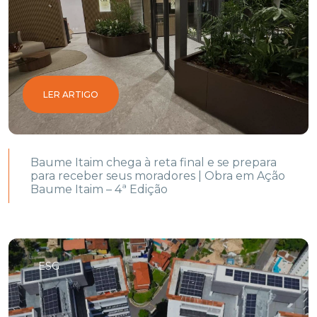
LER ARTIGO
Baume Itaim chega à reta final e se prepara
para receber seus moradores | Obra em Ação
Baume Itaim – 4ª Edição
ESG