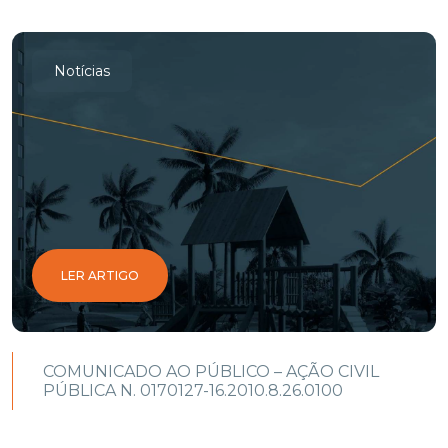
Notícias
LER ARTIGO
COMUNICADO AO PÚBLICO – AÇÃO CIVIL
PÚBLICA N. 0170127-16.2010.8.26.0100