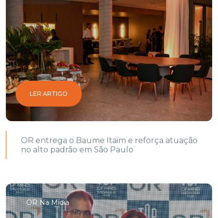
LER ARTIGO
OR entrega o Baume Itaim e reforça atuação
no alto padrão em São Paulo
OR Na Mídia