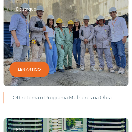
Destaque
LER ARTIGO
OR retoma o Programa Mulheres na Obra
ESG