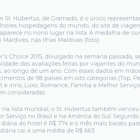
 St. Hubertus, de Gramado, é o único representan
elhores hospedagens do mundo, do site de viage
aparece no nono lugar na lista. A medalha de ou
 Maldives, nas Ilhas Maldivas (foto).
er’s Choice 2015, divulgado na semana passada, s
idade das avaliações feitas por viajantes do mun
, ao longo de um ano. Com esses dados em mãos,
cimentos de 98 países em oito categorias (Top, P
 e inns, Luxo, Romance, Família e Melhor Serviço).
am consideradas.
 na lista mundial, o St. Hubertus também venceu
Serviço no Brasil e na América do Sul. Segundo 
diária do hotel é R$ 774 e o mês mais barato par
diária cai a uma média de R$ 663.