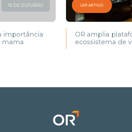
16 DE OUTUBRO
LER ARTIGO
a importância
OR amplia platafo
de mama
ecossistema de 