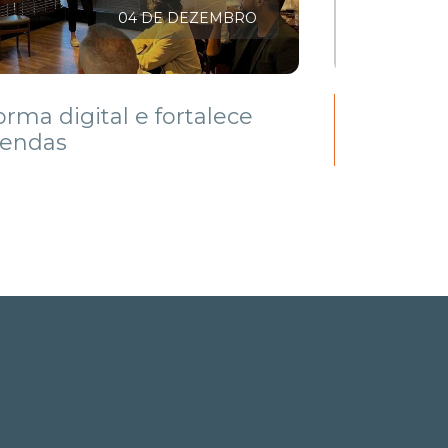
04 DE DEZEMBRO
LER ARTI
rma digital e fortalece
Os 49 m
vendas
a ONU