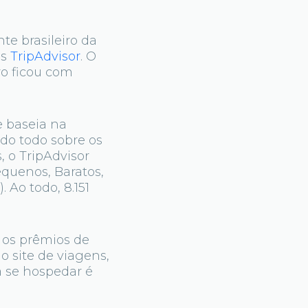
te brasileiro da
ns
TripAdvisor
. O
ro ficou com
e baseia na
do todo sobre os
 o TripAdvisor
equenos, Baratos,
 Ao todo, 8.151
 os prêmios de
o site de viagens,
a se hospedar é