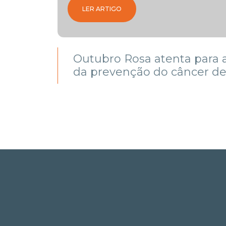
NEIRO
LER ARTIGO
afias
Outubro Rosa atenta para 
da prevenção do câncer 