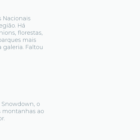
s Nacionais
egião. Há
ions, florestas,
parques mais
 galeria. Faltou
ha Snowdown, o
as montanhas ao
r.