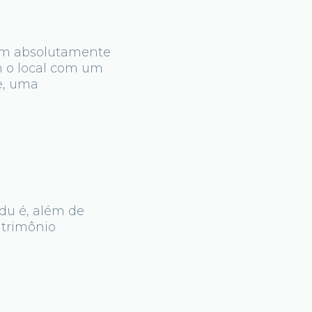
cam absolutamente
em o local com um
e, uma
du é, além de
atrimônio