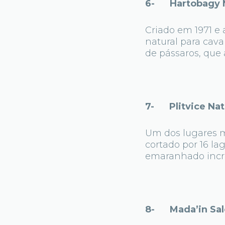
6- Hartobagy Na
Criado em 1971 e
natural para cava
de pássaros, que 
7- Plitvice Nati
Um dos lugares ma
cortado por 16 l
emaranhado incrí
8- Mada’in Saleh