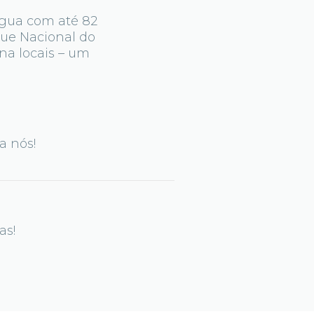
água com até 82
rque Nacional do
na locais – um
a nós!
as!