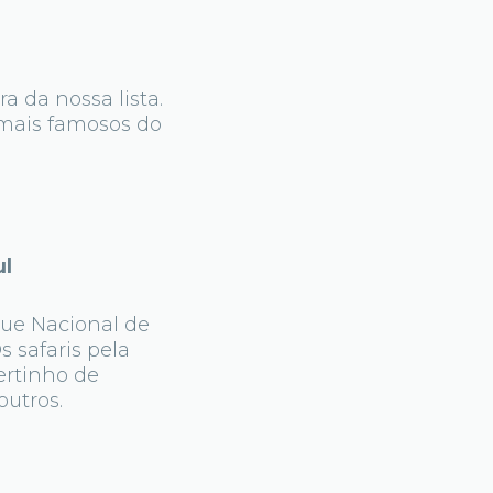
a da nossa lista.
 mais famosos do
ul
que Nacional de
 safaris pela
ertinho de
outros.