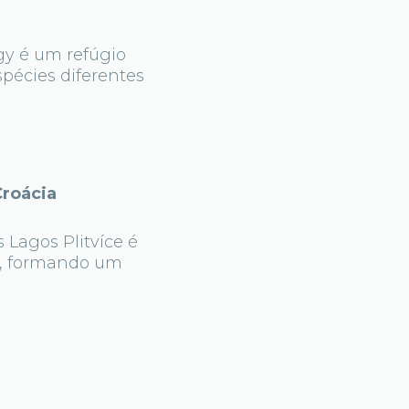
gy é um refúgio
pécies diferentes
Croácia
 Lagos Plitvíce é
as, formando um
a