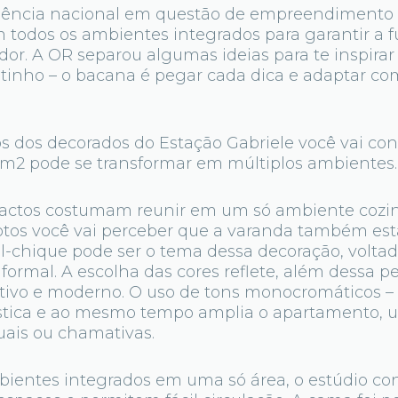
ência nacional em questão de empreendimento é
 todos os ambientes integrados para garantir a 
dor. A OR separou algumas ideias para te inspirar
ntinho – o bacana é pegar cada dica e adaptar co
os dos decorados do Estação Gabriele você vai co
 m2 pode se transformar em múltiplos ambientes.
ctos costumam reunir em um só ambiente cozinh
 fotos você vai perceber que a varanda também est
al-chique pode ser o tema dessa decoração, volta
ormal. A escolha das cores reflete, além dessa p
riativo e moderno. O uso de tons monocromáticos – 
istica e ao mesmo tempo amplia o apartamento, 
suais ou chamativas.
ientes integrados em uma só área, o estúdio co