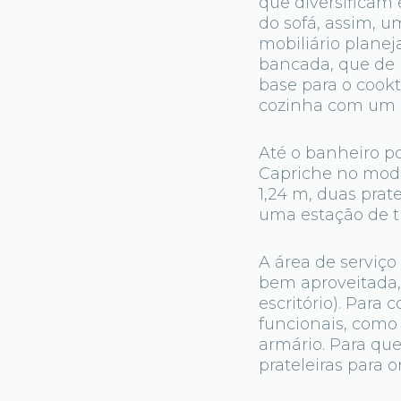
que diversificam 
do sofá, assim, 
mobiliário plane
bancada, que de 
base para o cook
cozinha com um 
Até o banheiro p
Capriche no mode
1,24 m, duas prat
uma estação de t
A área de serviço
bem aproveitada,
escritório). Para 
funcionais, como
armário. Para qu
prateleiras para 