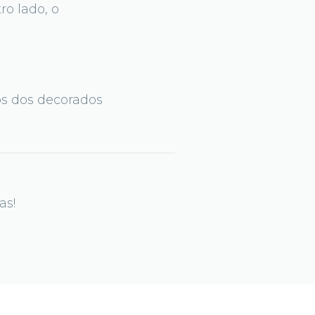
ro lado, o
os dos decorados
as!