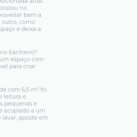
osicionada atrás
apostou no
proveitar bem a
 outro, como
spaço e deixa a
 no banheiro?
as um espaço com
el para criar
da com 6,5 m² foi
leitura e
ões pequenas e
ue acoplado a um
 lavar, aposte em