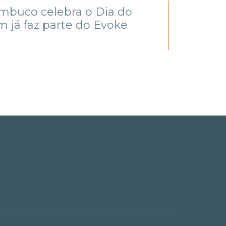
mbuco celebra o Dia do
Evoke 
 já faz parte do Evoke
revelar
em Açã