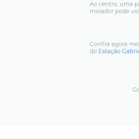
Ao centro, uma po
morador pode usuf
Confira agora me
do
Estação Gabri
Go