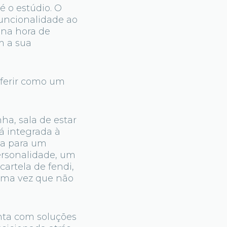
 o estúdio. O
funcionalidade ao
 na hora de
m a sua
nferir como um
a, sala de estar
á integrada à
da para um
ersonalidade, um
cartela de fendi,
uma vez que não
nta com soluções