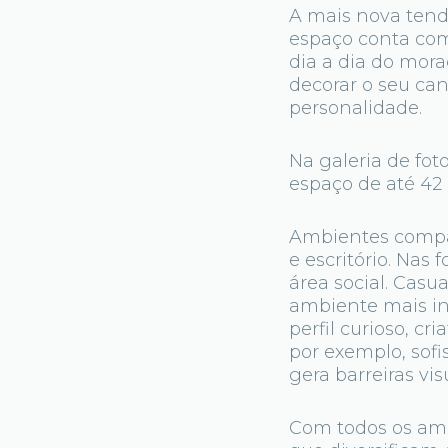
A mais nova tend
espaço conta com
dia a dia do mora
decorar o seu ca
personalidade.
Na galeria de fot
espaço de até 42
Ambientes compa
e escritório. Nas
área social. Casu
ambiente mais inf
perfil curioso, c
por exemplo, sof
gera barreiras vi
Com todos os amb