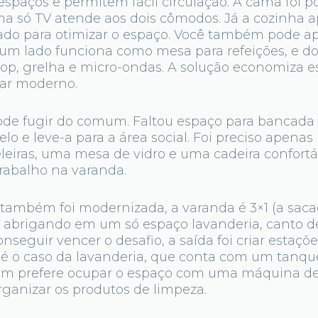
espaços e permitem fácil circulação. A cama foi p
uma só TV atende aos dois cômodos. Já a cozinha 
jado para otimizar o espaço. Você também pode a
um lado funciona como mesa para refeições, e do
top, grelha e micro-ondas. A solução economiza e
ar moderno.
ode fugir do comum. Faltou espaço para bancada
lo e leve-a para a área social. Foi preciso apen
eleiras, uma mesa de vidro e uma cadeira confortáv
rabalho na varanda.
 também foi modernizada, a varanda é 3×1 (a saca
 abrigando em um só espaço lavanderia, canto de 
conseguir vencer o desafio, a saída foi criar estaç
 é o caso da lavanderia, que conta com um tanq
em prefere ocupar o espaço com uma máquina de
organizar os produtos de limpeza.