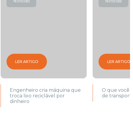
Notícias
Notícias
LER ARTIGO
LER ARTIGO
Engenheiro cria máquina que
O que você s
troca lixo reciclável por
de transport
dinheiro