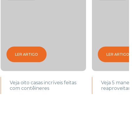
LER ARTIGO
LER ARTIGO
Veja oito casas incríveis feitas
Veja 5 maneir
com contêineres
reaproveitar 