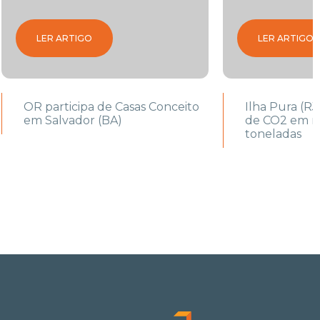
LER ARTIGO
LER ARTIGO
OR participa de Casas Conceito
Ilha Pura (RJ
em Salvador (BA)
de CO2 em ma
toneladas