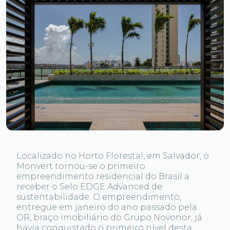
Localizado no Horto Florestal, em Salvador, o
Monvert tornou-se o primeiro
empreendimento residencial do Brasil a
receber o Selo EDGE Advanced de
sustentabilidade. O empreendimento,
entregue em janeiro do ano passado pela
OR, braço imobiliário do Grupo Novonor, já
havia conquistado o primeiro nível desta