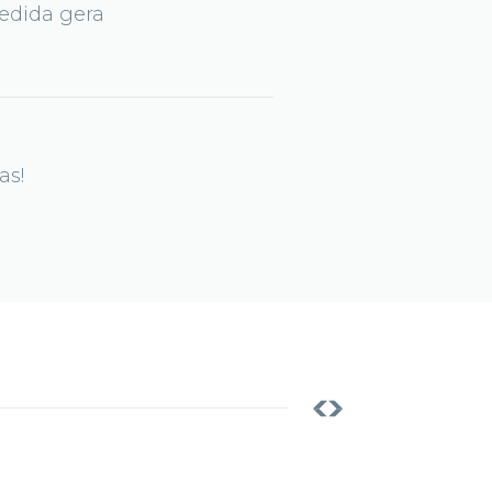
edida gera
as!