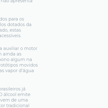
as não apresenta
dos para os
los dotados da
ado, estas
cessíveis.
 auxiliar o motor
 ainda as
arbono algum na
rotótipos movidos
as vapor d’água
asileiros já
O álcool emite
s, vem de uma
or tradicional