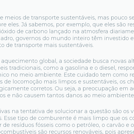
re meios de transporte sustentáveis, mas pouco se
re eles. Já sabemos, por exemplo, que eles são r
ióxido de carbono lançado na atmosfera diariamen
adro, governos do mundo inteiro têm investido 
o de transporte mais sustentáveis.
aquecimento global, a sociedade busca novas alt
eis tradicionais, como a gasolina e o diesel, resp
ônico no meio ambiente. Este cuidado tem como r
s de locomoção mais limpos e sustentáveis, os 
ogicamente corretos. Ou seja, a preocupação em a
s e não causem tantos danos ao meio ambiente 
vas na tentativa de solucionar a questão são os 
s. Esse tipo de comburente é mais limpo que os c
r de resíduos fósseis como o petróleo, o carvão e o
iocombustíveis são recursos renováveis, pois apr