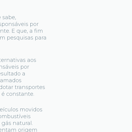
 sabe,
esponsáveis por
te. E que, a fim
em pesquisas para
ernativas aos
onsáveis por
esultado a
chamados
dotar transportes
é constante.
veículos movidos
ombustíveis
 gás natural.
esentam origem