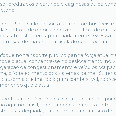
ser produzidos a partir de oleaginosas ou da can
etanol.
ade de São Paulo passou a utilizar combustíveis 
da sua frota de ônibus, reduzindo a taxa de emis
ado à atmosfera em aproximadamente 13%. Ess
 emissão de material particulado como poeira e 
enfoque no transporte público ganha força atual
 modelo atual concentra-se no deslocamento indiv
 geração de congestionamento e veículos ocupa
ma, o fortalecimento dos sistemas de metrô, trens
 causem a queima de algum combustível, repre
menor do que o atual.
nsporte sustentável é a bicicleta, que ainda é pou
o aqui no Brasil, sobretudo nos grandes centros
aestrutura adequada, para comportar o trânsito de b