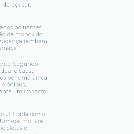
a-de-açúcar,
menos poluentes
são de monóxido
a mudança também
fumaça.
mente. Segundo
idual e causa
dos por uma única
 e ônibus,
senta um impacto
co utilizada como
. Um dos motivos
icicletas e