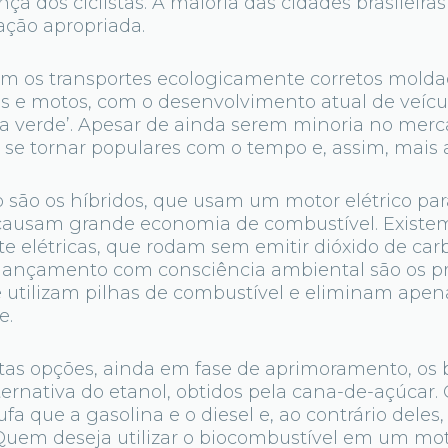
nça dos ciclistas. A maioria das cidades brasileir
zação apropriada.
 os transportes ecologicamente corretos molda
s e motos, com o desenvolvimento atual de veícu
a verde’. Apesar de ainda serem minoria no merc
se tornar populares com o tempo e, assim, mais a
ão os híbridos, que usam um motor elétrico para
causam grande economia de combustível. Existem
te elétricas, que rodam sem emitir dióxido de c
 lançamento com consciência ambiental são os p
e utilizam pilhas de combustível e eliminam apen
e.
as opções, ainda em fase de aprimoramento, os br
rnativa do etanol, obtidos pela cana-de-açúcar. 
a que a gasolina e o diesel e, ao contrário dele
Quem deseja utilizar o biocombustível em um mot