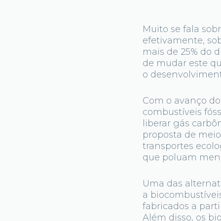
Muito se fala sob
efetivamente, sob
mais de 25% do d
de mudar este qu
o desenvolviment
Com o avanço do 
combustíveis fóss
liberar gás carb
proposta de meio
transportes ecol
que poluam meno
Uma das alternati
a biocombustívei
fabricados a parti
Além disso, os b