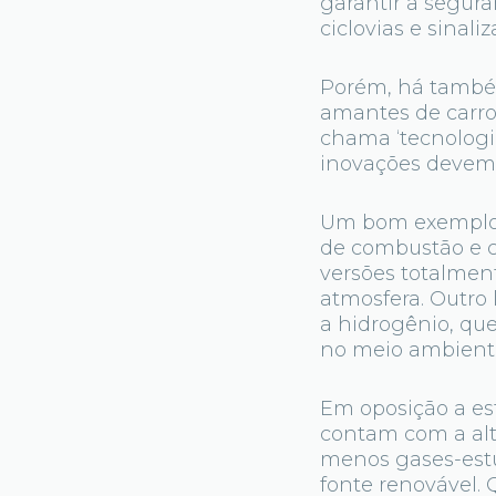
garantir a segura
ciclovias e sinali
Porém, há também
amantes de carro
chama ‘tecnologi
inovações devem 
Um bom exemplo s
de combustão e 
versões totalmen
atmosfera. Outro
a hidrogênio, qu
no meio ambient
Em oposição a est
contam com a alte
menos gases-estuf
fonte renovável. 