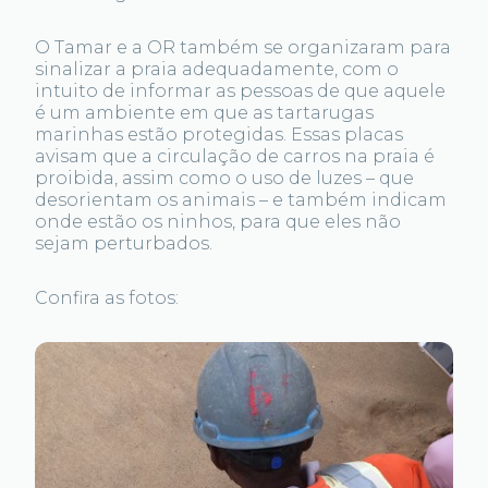
O Tamar e a OR também se organizaram para
sinalizar a praia adequadamente, com o
intuito de informar as pessoas de que aquele
é um ambiente em que as tartarugas
marinhas estão protegidas. Essas placas
avisam que a circulação de carros na praia é
proibida, assim como o uso de luzes – que
desorientam os animais – e também indicam
onde estão os ninhos, para que eles não
sejam perturbados.
Confira as fotos: