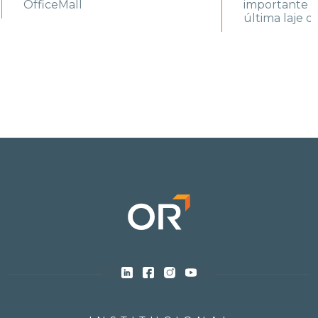
OfficeMall
importante 
última laje d