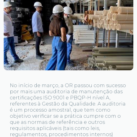
No início de março, a OR passou com sucesso
por mais uma auditoria de manutenção das
certificações ISO 9001 e PBQP-H nível A,
referentes à Gestão da Qualidade. A auditoria
é um processo amostral, que tem como
objetivo verificar se a prática cumpre com o
que as normas de referência e outros
requisitos aplicáveis (tais como leis,
regulamentos, procedimentos internos)