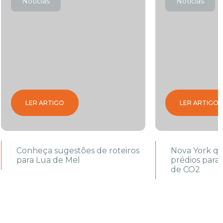
Notícias
Notícias
LER ARTIGO
LER ARTIGO
Conheça sugestões de roteiros
Nova York q
para Lua de Mel
prédios para
de CO2