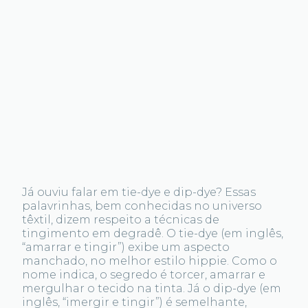
Já ouviu falar em tie-dye e dip-dye? Essas
palavrinhas, bem conhecidas no universo
têxtil, dizem respeito a técnicas de
tingimento em degradê. O tie-dye (em inglês,
“amarrar e tingir”) exibe um aspecto
manchado, no melhor estilo hippie. Como o
nome indica, o segredo é torcer, amarrar e
mergulhar o tecido na tinta. Já o dip-dye (em
inglês, “imergir e tingir”) é semelhante,