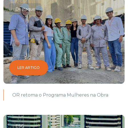
Destaque
LER ARTIGO
OR retoma o Programa Mulheres na Obra
ESG