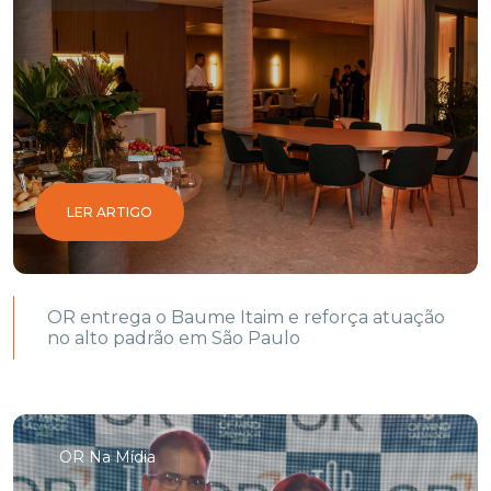
LER ARTIGO
OR entrega o Baume Itaim e reforça atuação
no alto padrão em São Paulo
OR Na Mídia