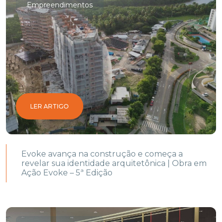
Empreendimentos
LER ARTIGO
Evoke avança na construção e começa a
revelar sua identidade arquitetônica | Obra em
Ação Evoke – 5ª Edição