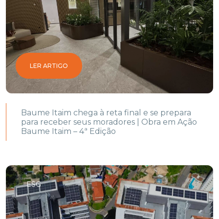
LER ARTIGO
Baume Itaim chega à reta final e se prepara
para receber seus moradores | Obra em Ação
Baume Itaim – 4ª Edição
ESG