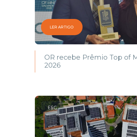
LER ARTIGO
OR recebe Prêmio Top of M
2026
ESG