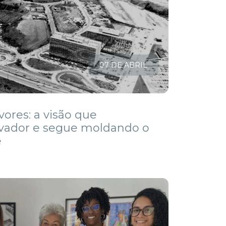
07 DE ABRIL
ores: a visão que
lvador e segue moldando o
e