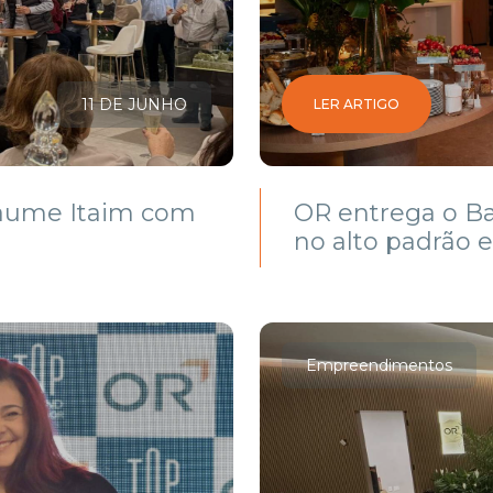
11 DE JUNHO
LER ARTIGO
Baume Itaim com
OR entrega o Ba
no alto padrão 
Empreendimentos