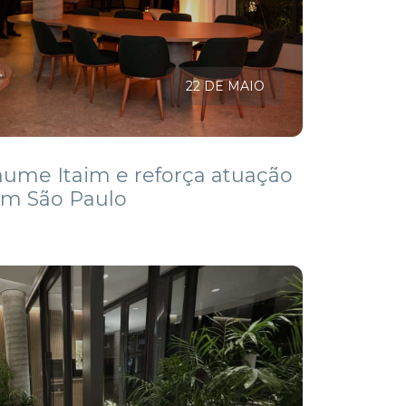
22 DE MAIO
ume Itaim e reforça atuação
em São Paulo