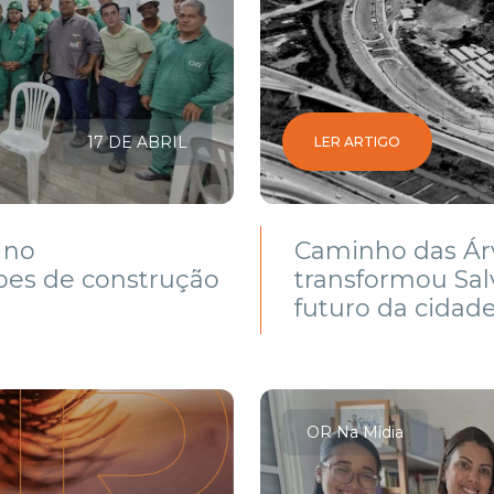
17 DE ABRIL
LER ARTIGO
 no
Caminho das Árv
pes de construção
transformou Sa
futuro da cidad
OR Na Mídia