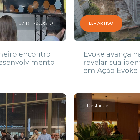
07 DE AGOSTO
LER ARTIGO
eiro encontro
Evoke avança n
desenvolvimento
revelar sua iden
em Ação Evoke –
Destaque