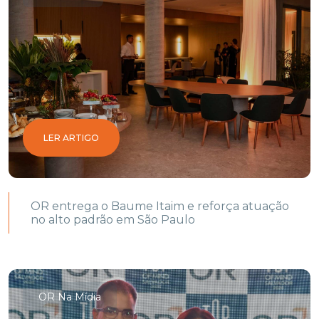
LER ARTIGO
OR entrega o Baume Itaim e reforça atuação
no alto padrão em São Paulo
OR Na Mídia