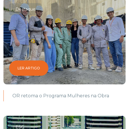
Destaque
LER ARTIGO
OR retoma o Programa Mulheres na Obra
ESG