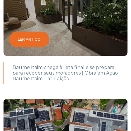
LER ARTIGO
Baume Itaim chega à reta final e se prepara
para receber seus moradores | Obra em Ação
Baume Itaim – 4ª Edição
ESG