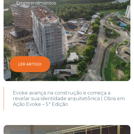
Empreendimentos
LER ARTIGO
Evoke avança na construção e começa a
revelar sua identidade arquitetônica | Obra em
Ação Evoke – 5ª Edição