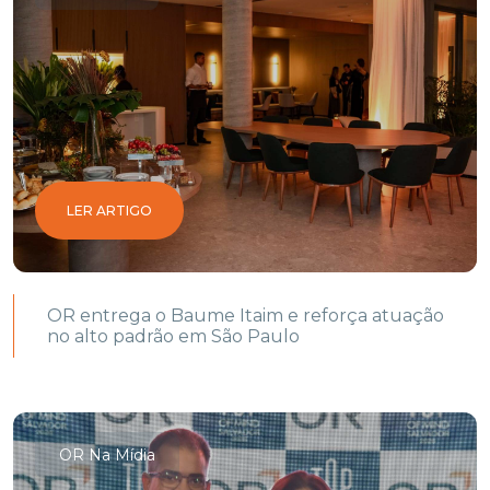
LER ARTIGO
OR entrega o Baume Itaim e reforça atuação
no alto padrão em São Paulo
OR Na Mídia