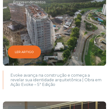
Empreendimentos
LER ARTIGO
Evoke avança na construção e começa a
revelar sua identidade arquitetônica | Obra em
Ação Evoke – 5ª Edição