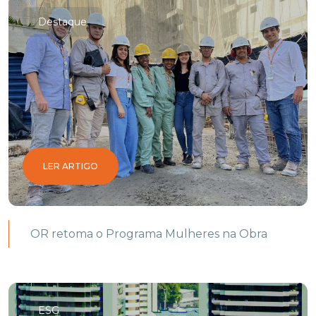
Destaque
LER ARTIGO
OR retoma o Programa Mulheres na Obra
ESG