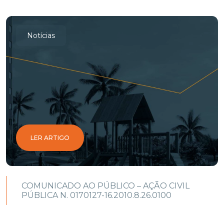
Notícias
LER ARTIGO
COMUNICADO AO PÚBLICO – AÇÃO CIVIL
PÚBLICA N. 0170127-16.2010.8.26.0100