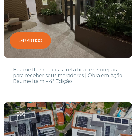
LER ARTIGO
Baume Itaim chega à reta final e se prepara
para receber seus moradores | Obra em Ação
Baume Itaim – 4ª Edição
ESG