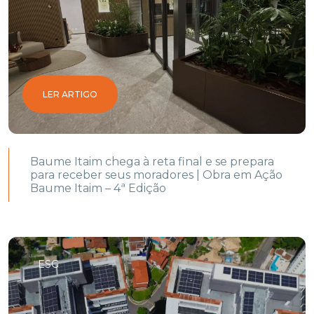
LER ARTIGO
Baume Itaim chega à reta final e se prepara
para receber seus moradores | Obra em Ação
Baume Itaim – 4ª Edição
ESG