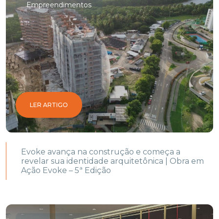
Empreendimentos
LER ARTIGO
Evoke avança na construção e começa a
revelar sua identidade arquitetônica | Obra em
Ação Evoke – 5ª Edição