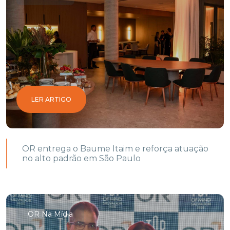
LER ARTIGO
OR entrega o Baume Itaim e reforça atuação
no alto padrão em São Paulo
OR Na Mídia