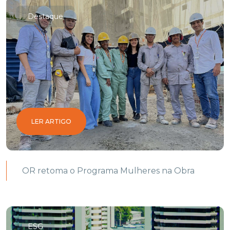
Destaque
LER ARTIGO
OR retoma o Programa Mulheres na Obra
ESG