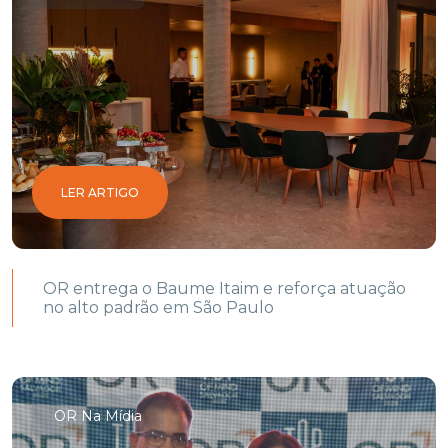
LER ARTIGO
OR entrega o Baume Itaim e reforça atuação
no alto padrão em São Paulo
OR Na Mídia