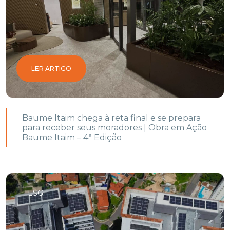
LER ARTIGO
Baume Itaim chega à reta final e se prepara
para receber seus moradores | Obra em Ação
Baume Itaim – 4ª Edição
ESG