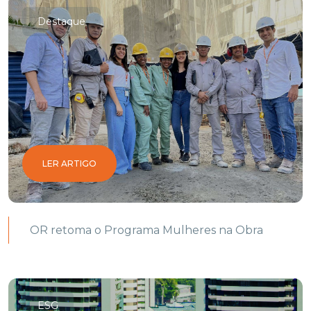
Destaque
LER ARTIGO
OR retoma o Programa Mulheres na Obra
ESG