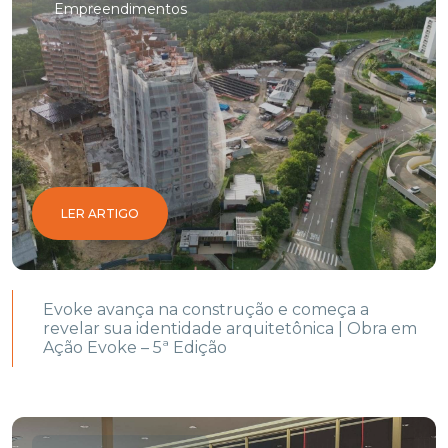
Empreendimentos
LER ARTIGO
Evoke avança na construção e começa a
revelar sua identidade arquitetônica | Obra em
Ação Evoke – 5ª Edição