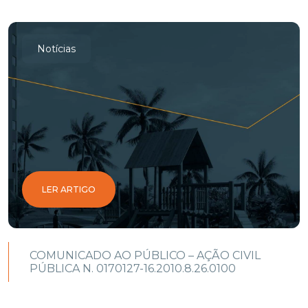
Notícias
LER ARTIGO
COMUNICADO AO PÚBLICO – AÇÃO CIVIL
PÚBLICA N. 0170127-16.2010.8.26.0100