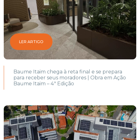
LER ARTIGO
Baume Itaim chega à reta final e se prepara
para receber seus moradores | Obra em Ação
Baume Itaim – 4ª Edição
ESG