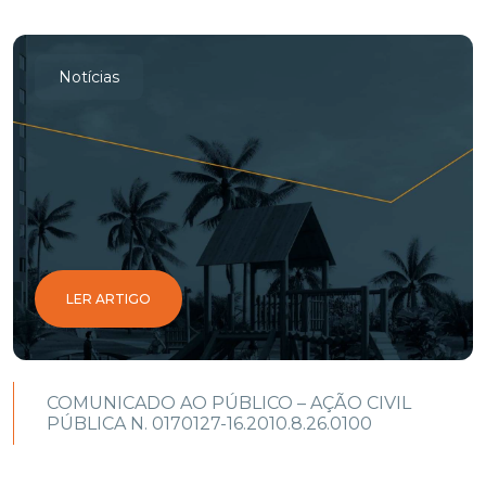
Notícias
LER ARTIGO
COMUNICADO AO PÚBLICO – AÇÃO CIVIL
PÚBLICA N. 0170127-16.2010.8.26.0100