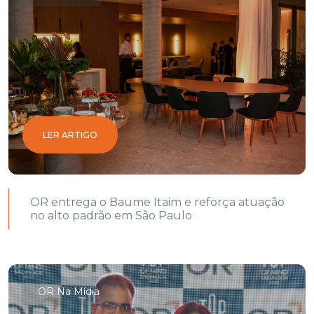
LER ARTIGO
OR entrega o Baume Itaim e reforça atuação
no alto padrão em São Paulo
OR Na Mídia