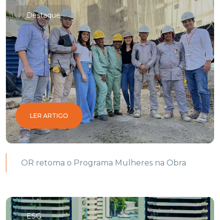
Destaque
LER ARTIGO
OR retoma o Programa Mulheres na Obra
ESG