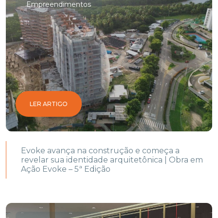
Empreendimentos
LER ARTIGO
Evoke avança na construção e começa a
revelar sua identidade arquitetônica | Obra em
Ação Evoke – 5ª Edição