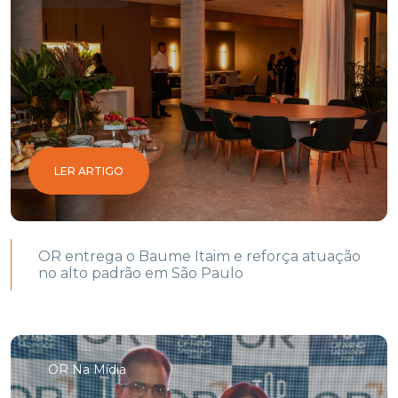
LER ARTIGO
OR entrega o Baume Itaim e reforça atuação
no alto padrão em São Paulo
OR Na Mídia