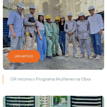
Destaque
LER ARTIGO
OR retoma o Programa Mulheres na Obra
ESG