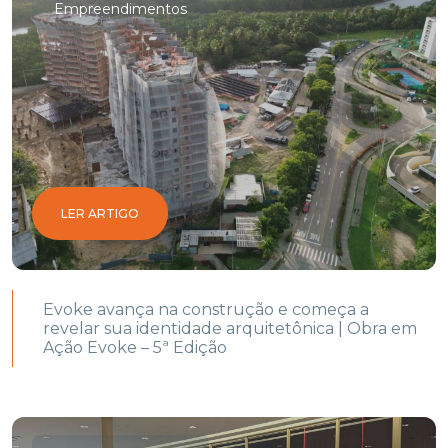
Empreendimentos
LER ARTIGO
Evoke avança na construção e começa a
revelar sua identidade arquitetônica | Obra em
Ação Evoke – 5ª Edição