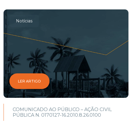
Notícias
LER ARTIGO
COMUNICADO AO PÚBLICO – AÇÃO CIVIL
PÚBLICA N. 0170127-16.2010.8.26.0100