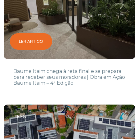
LER ARTIGO
Baume Itaim chega à reta final e se prepara
para receber seus moradores | Obra em Ação
Baume Itaim – 4ª Edição
ESG