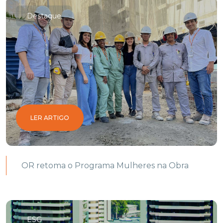
Destaque
LER ARTIGO
OR retoma o Programa Mulheres na Obra
ESG