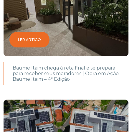
LER ARTIGO
Baume Itaim chega à reta final e se prepara
para receber seus moradores | Obra em Ação
Baume Itaim – 4ª Edição
ESG