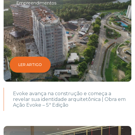
Empreendimentos
LER ARTIGO
Evoke avança na construção e começa a
revelar sua identidade arquitetônica | Obra em
Ação Evoke – 5ª Edição