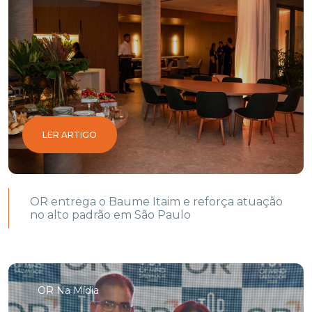
LER ARTIGO
OR entrega o Baume Itaim e reforça atuação
no alto padrão em São Paulo
OR Na Mídia